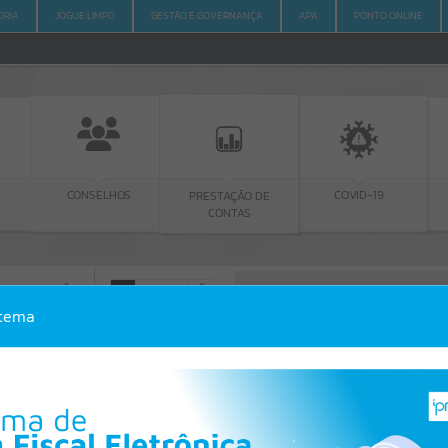
ORIA
JOGUE LIMPO
GESTÃO E GOVERNANÇA
APA
PONTO ONLINE
S
CONSELHOS
COVID-19
PRESTAÇÃO DE
CONTAS
 INFORMAÇÃO
A
A
-
A
+
stema
 INFORMAÇÃO
Por favor, aguarde...
Erro
SISTEMA
Gerenciamento do Sistema