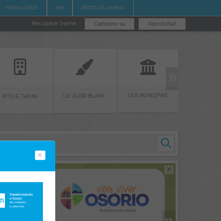
FORMULÁRIOS
SIM
PROTEÇÃO ANIMAL
Recuperar Senha
Cadastre-se
Atende.Net
LEIS MUNICIPAIS
LICITAÇÕ
LEI ALDIR BLANC
IPTU E TAXAS