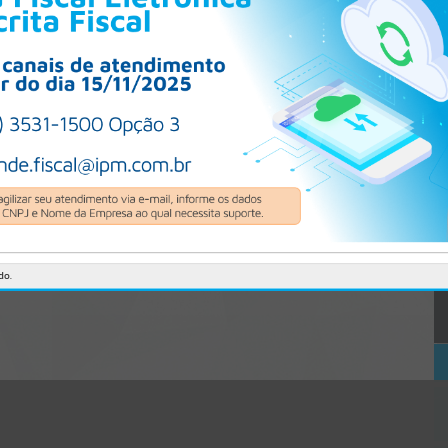
CÓDIGO DA MENSAGEM:
EST-000040
Ocorreu um erro de script:
Uncaught SyntaxError: Unexpected token '('
https://osorio.atende.net/cidadao/noticia/municipio-de-osorio-e-
beneficiado-com-emenda-parlamentar-de-r-312-mil-destinada-a-
area-da-
saude/static/bundle/wpo_index_2_base_l2_portal_editores_sync_1b
8bcc39f23c403f7b48d536b9678afe.js?v=44571955:47
Verificar Mais Detalhes
OK
do.