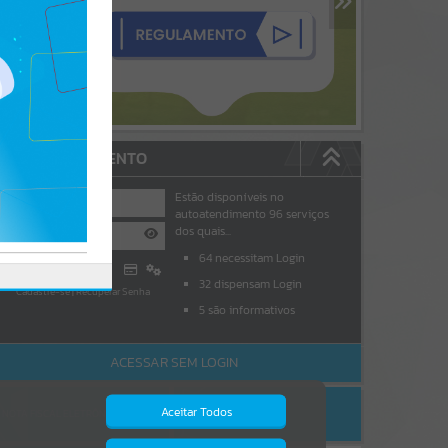
AUTOATENDIMENTO
Estão disponíveis no
autoatendimento
96
serviços
dos quais...
64
necessitam Login
Entrar
32
dispensam Login
Cadastre-se
|
Recuperar Senha
5
são informativos
ACESSAR SEM LOGIN
Aceitar Todos
NOTA FISCAL ELETRÔNICA
ESCRITA FISCAL