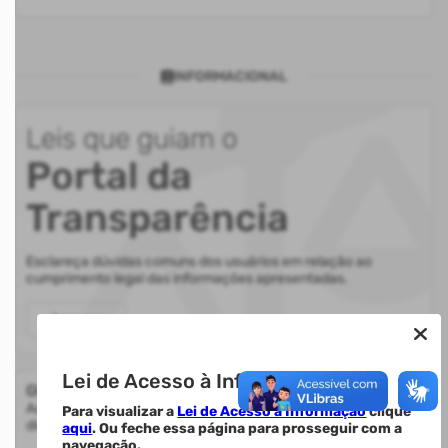
INFORMACIONAL
Leis que guiam o
Portal da
Transparência
Esclareça dúvidas comuns dos usuários em relação ao
cumprimento legal das informações apresentadas.
Acessar
Lei de Acesso à Informação.
Glossário
Auxilia na compreensão de termos utilizados nas informações
Para visualizar a
Lei de Acesso à Informação
clique
disponibilizadas.
aqui
. Ou feche essa página para prosseguir com a
navegação.