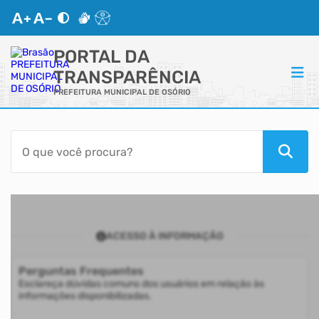
PORTAL DA
TRANSPARÊNCIA
PREFEITURA MUNICIPAL DE OSÓRIO
ACESSO RÁPIDO
Acessibilidade
Transparência
ACESSO À INFORMAÇÃO
Autoatendimento
Perguntas Frequentes
Mapa do Site
Esclareça dúvidas comuns dos usuários em relação às
informações disponibilizadas.