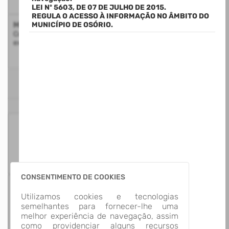
LEI Nº 5603, DE 07 DE JULHO DE 2015.
REGULA O ACESSO À INFORMAÇÃO NO ÂMBITO DO
Mapa do Site
MUNICÍPIO DE OSÓRIO.
Consulte a estrutura do Portal da Transparência com a
exibição de todos os itens disponíveis
ESTATÍSTICAS
125
Itens para
Consultar
CONSENTIMENTO DE COOKIES
13
Utilizamos cookies e tecnologias
Grupos de
semelhantes para fornecer-lhe uma
Informação
melhor experiência de navegação, assim
como providenciar alguns recursos