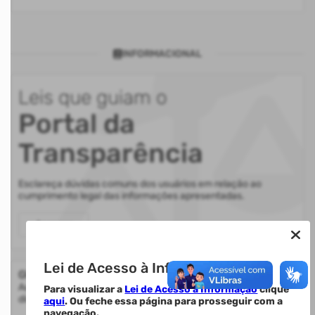
INFORMACIONAL
Leis que guiam o
Portal da
Transparência
Esclareça dúvidas comuns dos usuários em relação ao
cumprimento legal das informações apresentadas.
Acessar
Lei de Acesso à Informação.
Glossário
Auxilia na compreensão de termos utilizados nas informações
Para visualizar a
Lei de Acesso à Informação
clique
disponibilizadas.
aqui
. Ou feche essa página para prosseguir com a
navegação.