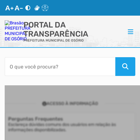
PORTAL DA
TRANSPARÊNCIA
PREFEITURA MUNICIPAL DE OSÓRIO
ACESSO RÁPIDO
Acessibilidade
Transparência
ACESSO À INFORMAÇÃO
Autoatendimento
Perguntas Frequentes
Mapa do Site
Esclareça dúvidas comuns dos usuários em relação às
informações disponibilizadas.