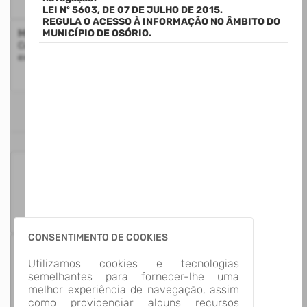
LEI Nº 5603, DE 07 DE JULHO DE 2015.
REGULA O ACESSO À INFORMAÇÃO NO ÂMBITO DO
Mapa do Site
MUNICÍPIO DE OSÓRIO.
Consulte a estrutura do Portal da Transparência com a
exibição de todos os itens disponíveis
ESTATÍSTICAS
125
Itens para
Consultar
CONSENTIMENTO DE COOKIES
13
Utilizamos cookies e tecnologias
Grupos de
semelhantes para fornecer-lhe uma
Informação
melhor experiência de navegação, assim
como providenciar alguns recursos