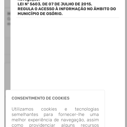
LEI Nº 5603, DE 07 DE JULHO DE 2015.
REGULA O ACESSO À INFORMAÇÃO NO ÂMBITO DO
Mapa do Site
MUNICÍPIO DE OSÓRIO.
Consulte a estrutura do Portal da Transparência com a
exibição de todos os itens disponíveis
ESTATÍSTICAS
125
Itens para
Consultar
CONSENTIMENTO DE COOKIES
13
Utilizamos cookies e tecnologias
Grupos de
semelhantes para fornecer-lhe uma
Informação
melhor experiência de navegação, assim
como providenciar alguns recursos