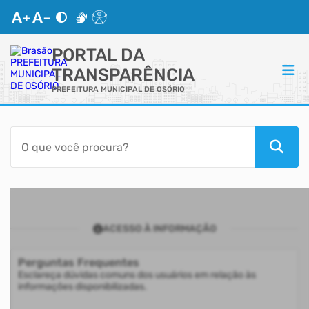
PORTAL DA
TRANSPARÊNCIA
PREFEITURA MUNICIPAL DE OSÓRIO
ACESSO RÁPIDO
Acessibilidade
Transparência
ACESSO À INFORMAÇÃO
Autoatendimento
Perguntas Frequentes
Mapa do Site
Esclareça dúvidas comuns dos usuários em relação às
informações disponibilizadas.