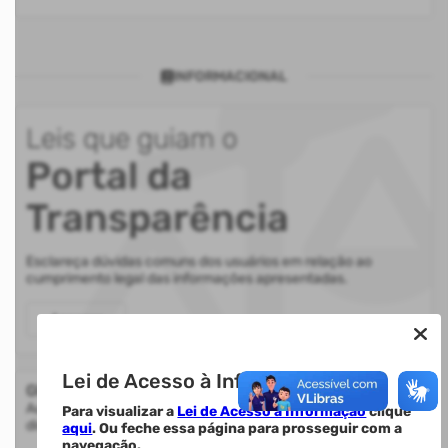
INFORMACIONAL
Leis que guiam o
Portal da
Transparência
Esclareça dúvidas comuns dos usuários em relação ao
cumprimento legal das informações apresentadas.
Acessar
Lei de Acesso à Informação.
Glossário
Auxilia na compreensão de termos utilizados nas informações
Para visualizar a
Lei de Acesso à Informação
clique
disponibilizadas.
aqui
. Ou feche essa página para prosseguir com a
navegação.