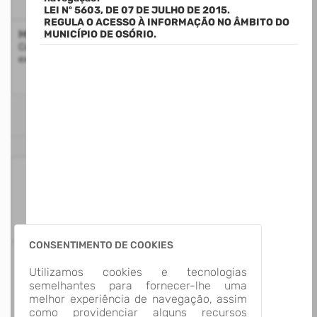
LEI Nº 5603, DE 07 DE JULHO DE 2015.
REGULA O ACESSO À INFORMAÇÃO NO ÂMBITO DO
Mapa do Site
MUNICÍPIO DE OSÓRIO.
Consulte a estrutura do Portal da Transparência com a
exibição de todos os itens disponíveis
ESTATÍSTICAS
125
Itens para
Consultar
CONSENTIMENTO DE COOKIES
13
Utilizamos cookies e tecnologias
Grupos de
semelhantes para fornecer-lhe uma
Informação
melhor experiência de navegação, assim
como providenciar alguns recursos