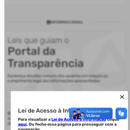
INFORMACIONAL
Leis que guiam o
Portal da
Transparência
Esclareça dúvidas comuns dos usuários em relação ao
cumprimento legal das informações apresentadas.
Acessar
Lei de Acesso à Informação.
Glossário
Auxilia na compreensão de termos utilizados nas informações
Para visualizar a
Lei de Acesso à Informação
clique
disponibilizadas.
aqui
. Ou feche essa página para prosseguir com a
navegação.