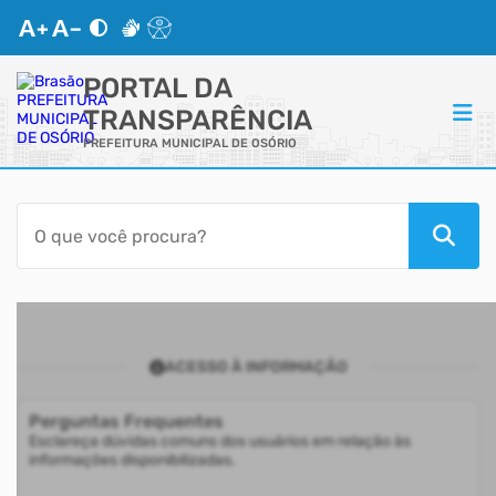
PORTAL DA
TRANSPARÊNCIA
PREFEITURA MUNICIPAL DE OSÓRIO
ACESSO RÁPIDO
Acessibilidade
Transparência
ACESSO À INFORMAÇÃO
Autoatendimento
Perguntas Frequentes
Mapa do Site
Esclareça dúvidas comuns dos usuários em relação às
informações disponibilizadas.