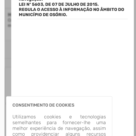
LEI Nº 5603, DE 07 DE JULHO DE 2015.
REGULA O ACESSO À INFORMAÇÃO NO ÂMBITO DO
Mapa do Site
MUNICÍPIO DE OSÓRIO.
Consulte a estrutura do Portal da Transparência com a
exibição de todos os itens disponíveis
ESTATÍSTICAS
125
Itens para
Consultar
CONSENTIMENTO DE COOKIES
13
Utilizamos cookies e tecnologias
Grupos de
semelhantes para fornecer-lhe uma
Informação
melhor experiência de navegação, assim
como providenciar alguns recursos