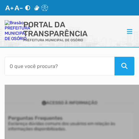
PORTAL DA
TRANSPARÊNCIA
PREFEITURA MUNICIPAL DE OSÓRIO
ACESSO RÁPIDO
Acessibilidade
Transparência
ACESSO À INFORMAÇÃO
Autoatendimento
Perguntas Frequentes
Mapa do Site
Esclareça dúvidas comuns dos usuários em relação às
informações disponibilizadas.