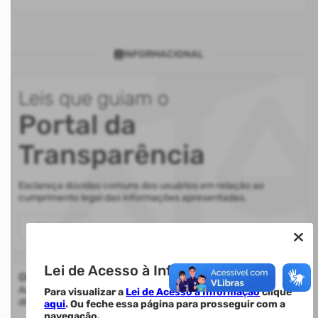
INFORMACIONAL
Leis que guiam o
Portal da
Transparência
Esclareça dúvidas comuns dos usuários em relação ao
cumprimento legal das informações apresentadas.
Acessar
Lei de Acesso à Informação.
Glossário
Auxilia na compreensão de termos utilizados nas informações
Para visualizar a
Lei de Acesso à Informação
clique
disponibilizadas.
aqui
. Ou feche essa página para prosseguir com a
navegação.