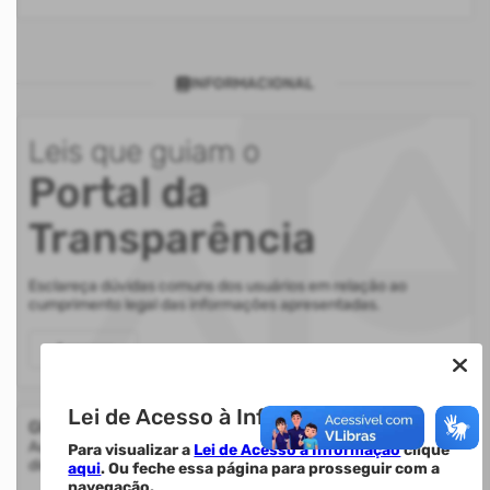
INFORMACIONAL
Leis que guiam o
Portal da
Transparência
Esclareça dúvidas comuns dos usuários em relação ao
cumprimento legal das informações apresentadas.
Acessar
Lei de Acesso à Informação.
Glossário
Auxilia na compreensão de termos utilizados nas informações
Para visualizar a
Lei de Acesso à Informação
clique
disponibilizadas.
aqui
. Ou feche essa página para prosseguir com a
navegação.