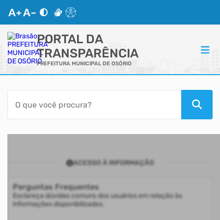
PORTAL DA
TRANSPARÊNCIA
PREFEITURA MUNICIPAL DE OSÓRIO
ACESSO RÁPIDO
Acessibilidade
Transparência
ACESSO À INFORMAÇÃO
Autoatendimento
Perguntas Frequentes
Mapa do Site
Esclareça dúvidas comuns dos usuários em relação às
informações disponibilizadas.