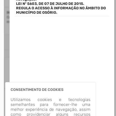
LEI Nº 5603, DE 07 DE JULHO DE 2015.
REGULA O ACESSO À INFORMAÇÃO NO ÂMBITO DO
Mapa do Site
MUNICÍPIO DE OSÓRIO.
Consulte a estrutura do Portal da Transparência com a
exibição de todos os itens disponíveis
ESTATÍSTICAS
125
Itens para
Consultar
CONSENTIMENTO DE COOKIES
13
Utilizamos cookies e tecnologias
Grupos de
semelhantes para fornecer-lhe uma
Informação
melhor experiência de navegação, assim
como providenciar alguns recursos