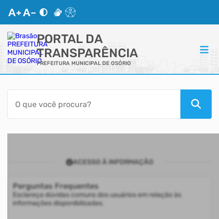
PORTAL DA
TRANSPARÊNCIA
PREFEITURA MUNICIPAL DE OSÓRIO
ACESSO RÁPIDO
Acessibilidade
Transparência
ACESSO À INFORMAÇÃO
Autoatendimento
Perguntas Frequentes
Mapa do Site
Esclareça dúvidas comuns dos usuários em relação às
informações disponibilizadas.