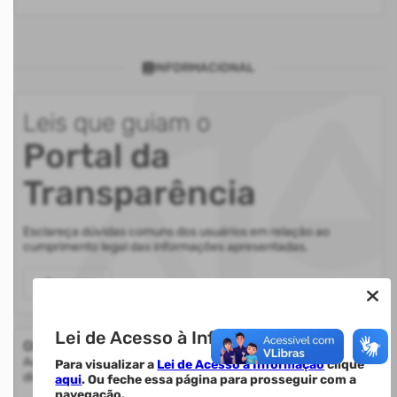
INFORMACIONAL
Leis que guiam o
Portal da
Transparência
Esclareça dúvidas comuns dos usuários em relação ao
cumprimento legal das informações apresentadas.
Acessar
Lei de Acesso à Informação.
Glossário
Auxilia na compreensão de termos utilizados nas informações
Para visualizar a
Lei de Acesso à Informação
clique
disponibilizadas.
aqui
. Ou feche essa página para prosseguir com a
navegação.