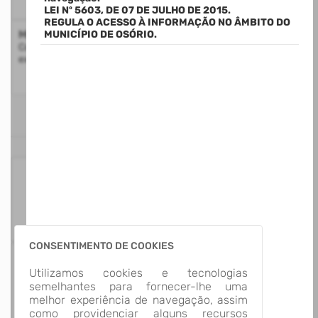
LEI Nº 5603, DE 07 DE JULHO DE 2015.
REGULA O ACESSO À INFORMAÇÃO NO ÂMBITO DO
Mapa do Site
MUNICÍPIO DE OSÓRIO.
Consulte a estrutura do Portal da Transparência com a
exibição de todos os itens disponíveis
ESTATÍSTICAS
125
Itens para
Consultar
CONSENTIMENTO DE COOKIES
13
Utilizamos cookies e tecnologias
Grupos de
semelhantes para fornecer-lhe uma
Informação
melhor experiência de navegação, assim
como providenciar alguns recursos