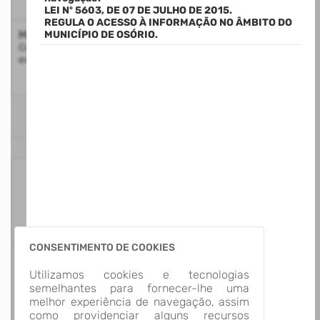
LEI Nº 5603, DE 07 DE JULHO DE 2015.
REGULA O ACESSO À INFORMAÇÃO NO ÂMBITO DO
Mapa do Site
MUNICÍPIO DE OSÓRIO.
Consulte a estrutura do Portal da Transparência com a
exibição de todos os itens disponíveis
ESTATÍSTICAS
125
Itens para
Consultar
CONSENTIMENTO DE COOKIES
13
Utilizamos cookies e tecnologias
Grupos de
semelhantes para fornecer-lhe uma
Informação
melhor experiência de navegação, assim
como providenciar alguns recursos