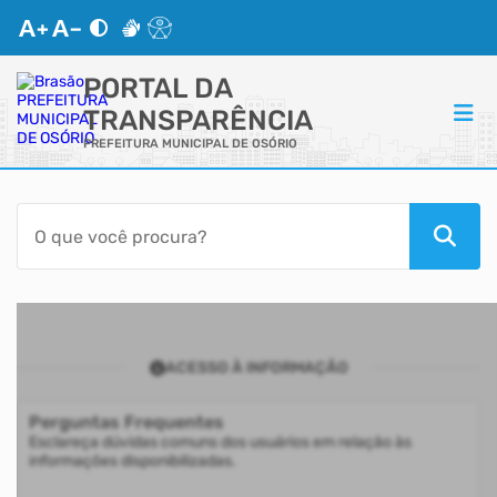
PORTAL DA
TRANSPARÊNCIA
PREFEITURA MUNICIPAL DE OSÓRIO
ACESSO RÁPIDO
Acessibilidade
Transparência
ACESSO À INFORMAÇÃO
Autoatendimento
Perguntas Frequentes
Mapa do Site
Esclareça dúvidas comuns dos usuários em relação às
informações disponibilizadas.