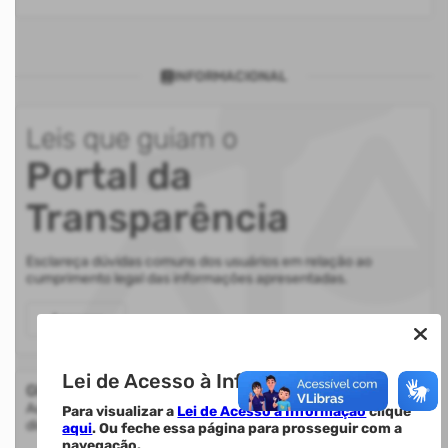
INFORMACIONAL
Leis que guiam o
Portal da
Transparência
Esclareça dúvidas comuns dos usuários em relação ao
cumprimento legal das informações apresentadas.
Acessar
Lei de Acesso à Informação.
Glossário
Auxilia na compreensão de termos utilizados nas informações
Para visualizar a
Lei de Acesso à Informação
clique
disponibilizadas.
aqui
. Ou feche essa página para prosseguir com a
navegação.