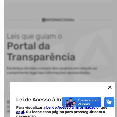
INFORMACIONAL
Leis que guiam o
Portal da
Transparência
Esclareça dúvidas comuns dos usuários em relação ao
cumprimento legal das informações apresentadas.
Acessar
Lei de Acesso à Informação.
Glossário
Auxilia na compreensão de termos utilizados nas informações
Para visualizar a
Lei de Acesso à Informação
clique
disponibilizadas.
aqui
. Ou feche essa página para prosseguir com a
navegação.