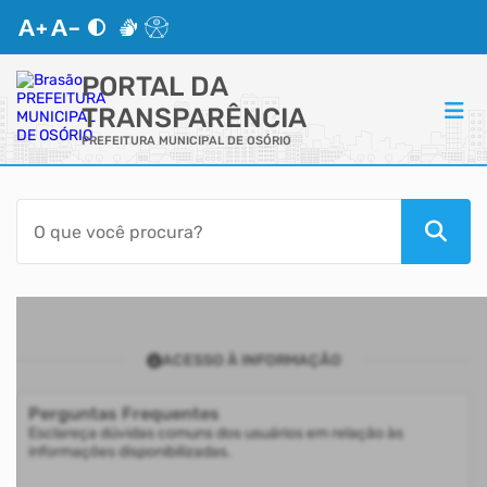
PORTAL DA
TRANSPARÊNCIA
PREFEITURA MUNICIPAL DE OSÓRIO
ACESSO RÁPIDO
Acessibilidade
Transparência
ACESSO À INFORMAÇÃO
Autoatendimento
Perguntas Frequentes
Mapa do Site
Esclareça dúvidas comuns dos usuários em relação às
informações disponibilizadas.