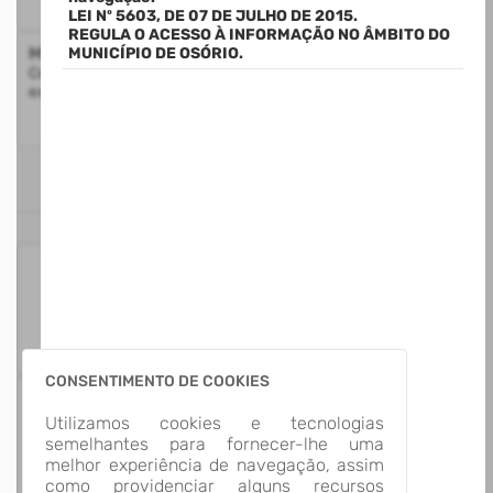
LEI Nº 5603, DE 07 DE JULHO DE 2015.
REGULA O ACESSO À INFORMAÇÃO NO ÂMBITO DO
Mapa do Site
MUNICÍPIO DE OSÓRIO.
Consulte a estrutura do Portal da Transparência com a
exibição de todos os itens disponíveis
ESTATÍSTICAS
125
Itens para
Consultar
CONSENTIMENTO DE COOKIES
13
Utilizamos cookies e tecnologias
Grupos de
semelhantes para fornecer-lhe uma
Informação
melhor experiência de navegação, assim
como providenciar alguns recursos