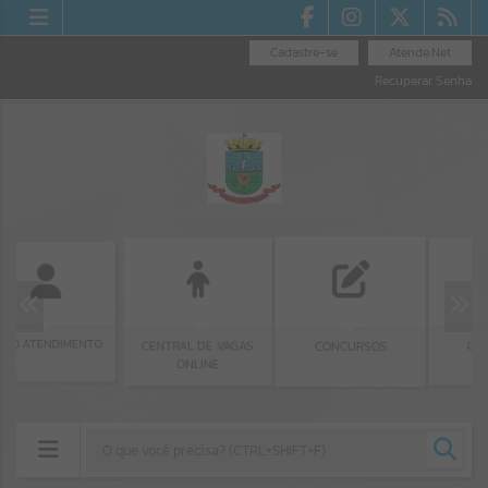
Cadastre-se
Atende.Net
Recuperar Senha
DIMENTO
CENTRAL DE VAGAS
CONSELHOS
CONCURSOS
ONLINE