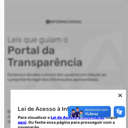
INFORMACIONAL
Leis que guiam o
Portal da
Transparência
Esclareça dúvidas comuns dos usuários em relação ao
cumprimento legal das informações apresentadas.
Acessar
Lei de Acesso à Informação.
Glossário
Auxilia na compreensão de termos utilizados nas informações
Para visualizar a
Lei de Acesso à Informação
clique
disponibilizadas.
aqui
. Ou feche essa página para prosseguir com a
navegação.