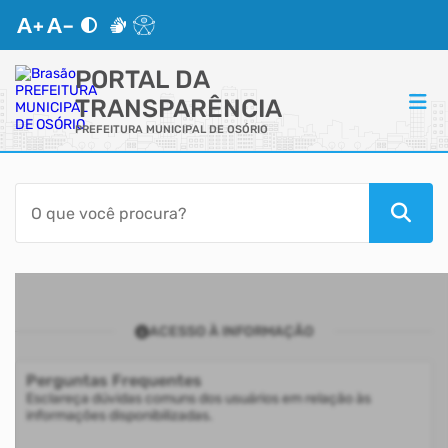
PORTAL DA
TRANSPARÊNCIA
PREFEITURA MUNICIPAL DE OSÓRIO
ACESSO RÁPIDO
Acessibilidade
Transparência
ACESSO À INFORMAÇÃO
Autoatendimento
Perguntas Frequentes
Mapa do Site
Esclareça dúvidas comuns dos usuários em relação às
informações disponibilizadas.