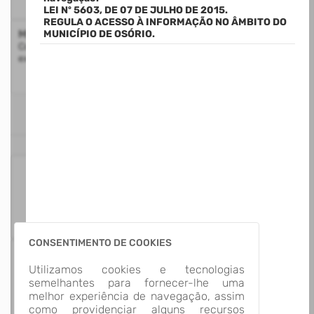
LEI Nº 5603, DE 07 DE JULHO DE 2015.
REGULA O ACESSO À INFORMAÇÃO NO ÂMBITO DO
Mapa do Site
MUNICÍPIO DE OSÓRIO.
Consulte a estrutura do Portal da Transparência com a
exibição de todos os itens disponíveis
ESTATÍSTICAS
125
Itens para
Consultar
CONSENTIMENTO DE COOKIES
13
Utilizamos cookies e tecnologias
Grupos de
semelhantes para fornecer-lhe uma
Informação
melhor experiência de navegação, assim
como providenciar alguns recursos