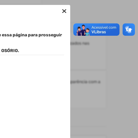
e essa página para prosseguir
ossário
xilia na compreensão de termos utilizados nas
formações disponibilizadas.
 OSÓRIO.
pa do Site
nsulte a estrutura do Portal da Transparência com a
ibição de todos os itens disponíveis