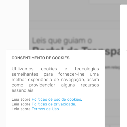
Leis que guiam o
Portal da Transpa
CONSENTIMENTO DE COOKIES
Esclareça dúvidas comuns dos usuários em relação 
Utilizamos cookies e tecnologias
apresentadas.
semelhantes para fornecer-lhe uma
melhor experiência de navegação, assim
como providenciar alguns recursos
Acessar
essenciais.
Leia sobre
Políticas de uso de cookies.
Leia sobre
Políticas de privacidade.
Leia sobre
Termos de Uso.