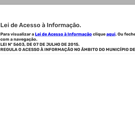
INFORMACIONAL
Lei de Acesso à Informação.
Para visualizar a
Lei de Acesso à Informação
clique
aqui
. Ou fech
Gl
com a navegação.
Au
LEI Nº 5603, DE 07 DE JULHO DE 2015.
in
REGULA O ACESSO À INFORMAÇÃO NO ÂMBITO DO MUNICÍPIO DE
rência
ao cumprimento legal das informações
Ma
Co
ex
ESTATÍSTICAS