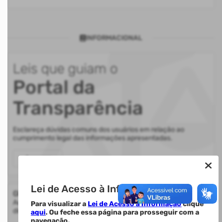
INFORMACIONAL
Leis que guiam o
Portal da
Transparência
Esclareça dúvidas comuns dos usuários em relação ao
cumprimento legal das informações apresentadas.
Acessar
Lei de Acesso à Informação.
Glossário
Auxilia na compreensão de termos utilizados nas informações
Para visualizar a
Lei de Acesso à Informação
clique
disponibilizadas.
aqui
. Ou feche essa página para prosseguir com a
navegação.