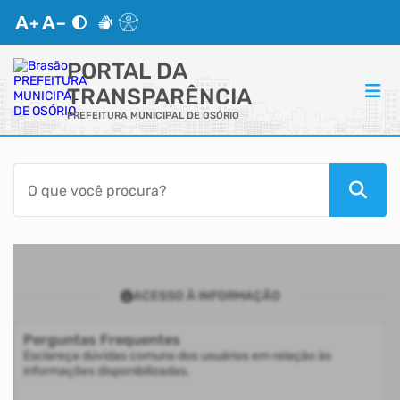
PORTAL DA
TRANSPARÊNCIA
PREFEITURA MUNICIPAL DE OSÓRIO
ACESSO RÁPIDO
Acessibilidade
Transparência
ACESSO À INFORMAÇÃO
Autoatendimento
Perguntas Frequentes
Mapa do Site
Esclareça dúvidas comuns dos usuários em relação às
informações disponibilizadas.