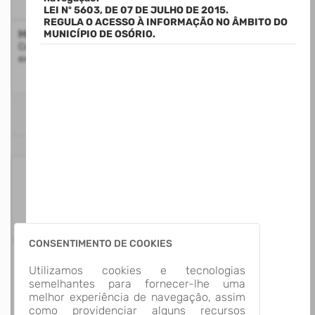
LEI Nº 5603, DE 07 DE JULHO DE 2015.
REGULA O ACESSO À INFORMAÇÃO NO ÂMBITO DO
Mapa do Site
MUNICÍPIO DE OSÓRIO.
Consulte a estrutura do Portal da Transparência com a
exibição de todos os itens disponíveis
ESTATÍSTICAS
125
Itens para
Consultar
CONSENTIMENTO DE COOKIES
13
Utilizamos cookies e tecnologias
Grupos de
semelhantes para fornecer-lhe uma
Informação
melhor experiência de navegação, assim
como providenciar alguns recursos