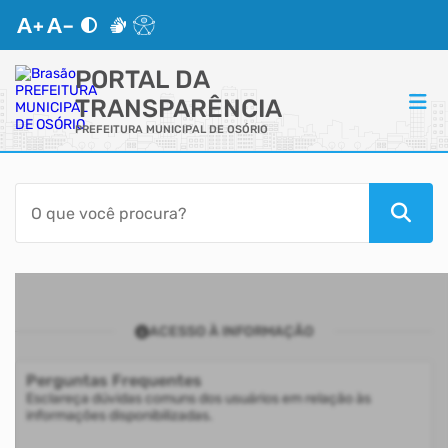
PORTAL DA
TRANSPARÊNCIA
PREFEITURA MUNICIPAL DE OSÓRIO
ACESSO RÁPIDO
Acessibilidade
Transparência
ACESSO À INFORMAÇÃO
Autoatendimento
Perguntas Frequentes
Mapa do Site
Esclareça dúvidas comuns dos usuários em relação às
informações disponibilizadas.