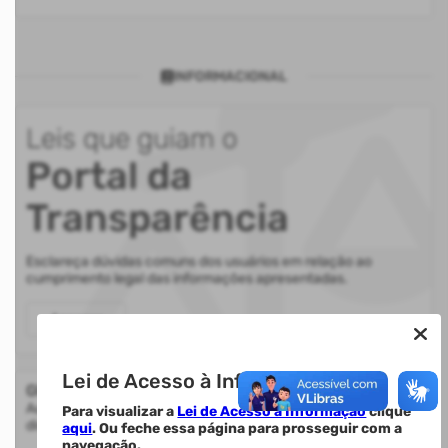
INFORMACIONAL
Leis que guiam o
Portal da
Transparência
Esclareça dúvidas comuns dos usuários em relação ao
cumprimento legal das informações apresentadas.
Acessar
Lei de Acesso à Informação.
Glossário
Auxilia na compreensão de termos utilizados nas informações
Para visualizar a
Lei de Acesso à Informação
clique
disponibilizadas.
aqui
. Ou feche essa página para prosseguir com a
navegação.