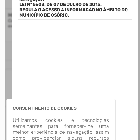
LEI Nº 5603, DE 07 DE JULHO DE 2015.
REGULA O ACESSO À INFORMAÇÃO NO ÂMBITO DO
Mapa do Site
MUNICÍPIO DE OSÓRIO.
Consulte a estrutura do Portal da Transparência com a
exibição de todos os itens disponíveis
ESTATÍSTICAS
125
Itens para
Consultar
CONSENTIMENTO DE COOKIES
13
Utilizamos cookies e tecnologias
Grupos de
semelhantes para fornecer-lhe uma
Informação
melhor experiência de navegação, assim
como providenciar alguns recursos